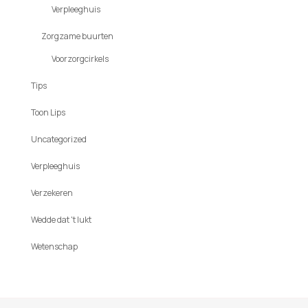
Verpleeghuis
Zorgzame buurten
Voorzorgcirkels
Tips
Toon Lips
Uncategorized
Verpleeghuis
Verzekeren
Wedde dat 't lukt
Wetenschap