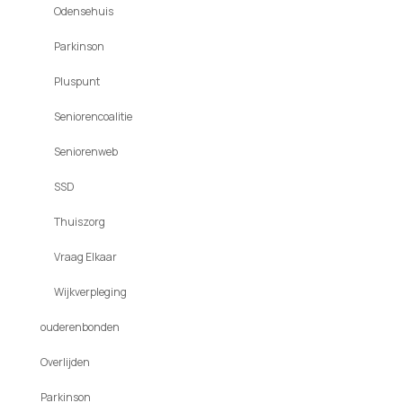
Odensehuis
Parkinson
Pluspunt
Seniorencoalitie
Seniorenweb
SSD
Thuiszorg
Vraag Elkaar
Wijkverpleging
ouderenbonden
Overlijden
Parkinson