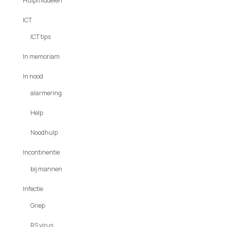
Hulpmiddelen
ICT
ICT tips
In memoriam
In nood
alarmering
Help
Noodhulp
Incontinentie
bij mannen
Infectie
Griep
RS virus