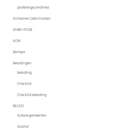
positeve gezondheid
Alzheimer Cafe Dronten
ANBO-PCOB
AOW
Bankjes
Belastingen
belasting
Checklist
Checklist belasting
BELEID
Actieve gemeenten
Alcohol