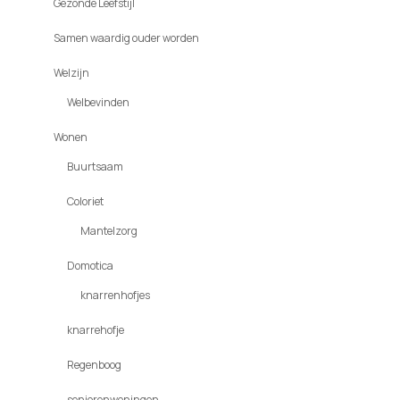
Gezonde Leefstijl
Samen waardig ouder worden
Welzijn
Welbevinden
Wonen
Buurtsaam
Coloriet
Mantelzorg
Domotica
knarrenhofjes
knarrehofje
Regenboog
seniorenwoningen