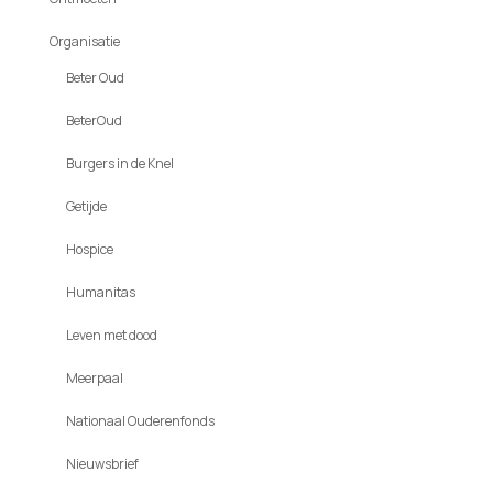
Organisatie
Beter Oud
BeterOud
Burgers in de Knel
Getijde
Hospice
Humanitas
Leven met dood
Meerpaal
Nationaal Ouderenfonds
Nieuwsbrief