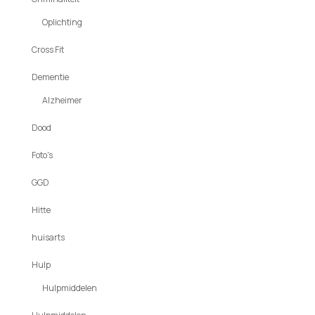
Oplichting
Cross Fit
Dementie
Alzheimer
Dood
Foto's
GGD
Hitte
huisarts
Hulp
Hulpmiddelen