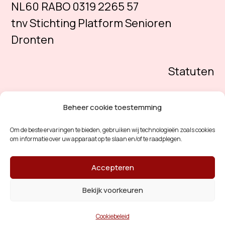
NL60 RABO 0319 2265 57
tnv Stichting Platform Senioren
Dronten
Statuten
Beheer cookie toestemming
Om de beste ervaringen te bieden, gebruiken wij technologieën zoals cookies
om informatie over uw apparaat op te slaan en/of te raadplegen.
Accepteren
Bekijk voorkeuren
© 2026 Platform Senioren Dronten
Cookiebeleid
Designed & Powerd by
VWA digital agency