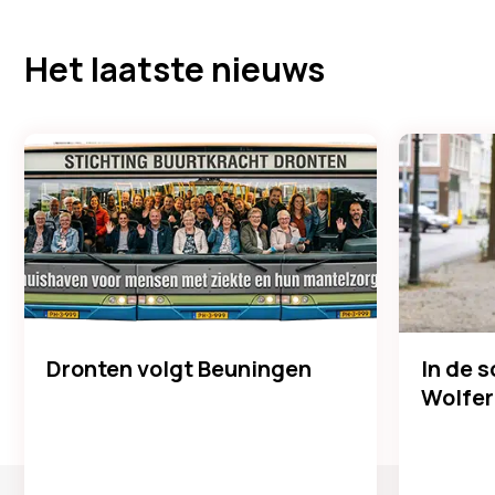
Het laatste nieuws
Dronten volgt Beuningen
In de 
Wolfer