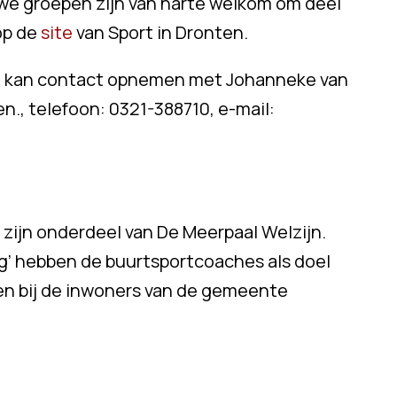
uwe groepen zijn van harte welkom om deel
op de
site
van Sport in Dronten.
en kan contact opnemen met Johanneke van
en., telefoon: 0321-388710, e-mail:
zijn onderdeel van De Meerpaal Welzijn.
ng’ hebben de buurtsportcoaches als doel
ren bij de inwoners van de gemeente