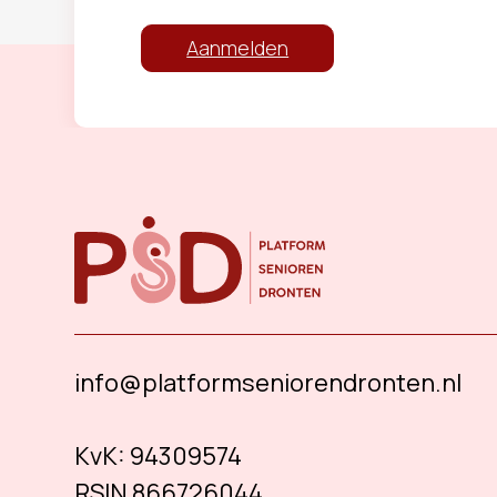
Aanmelden
info@platformseniorendronten.nl
KvK:
94309574
RSIN 866726044