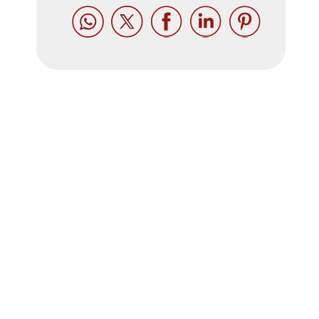




