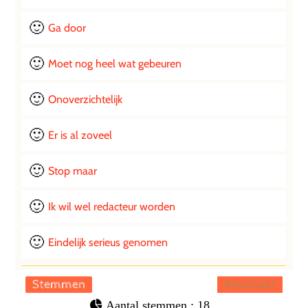
Ga door
3 ( 16.67 % )
Moet nog heel wat gebeuren
4 ( 22.22 % )
Onoverzichtelijk
1 ( 5.56 % )
Er is al zoveel
0 ( 0 % )
Stop maar
1 ( 5.56 % )
Ik wil wel redacteur worden
0 ( 0 % )
Eindelijk serieus genomen
4 ( 22.22 % )
: 18