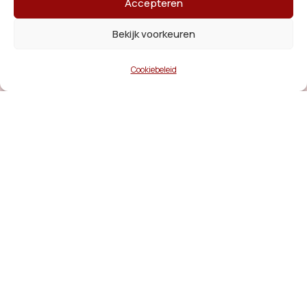
Accepteren
Aanmelden
Bekijk voorkeuren
Cookiebeleid
Het Platform staat open voor alle
inwoners van Dronten vanaf 55 jaar en
organisaties die betrokken zijn bij deze
leeftijdsgroep.