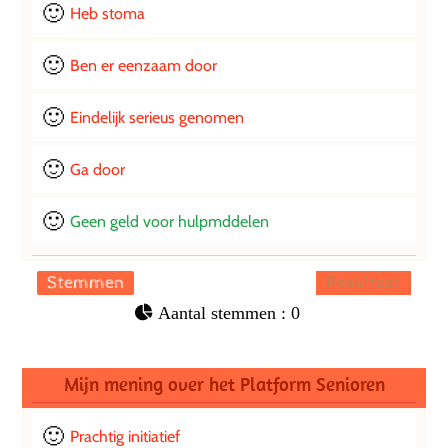
Heb stoma
0 ( 0 % )
Ben er eenzaam door
0 ( 0 % )
Eindelijk serieus genomen
0 ( 0 % )
Ga door
0 ( 0 % )
Geen geld voor hulpmddelen
0 ( 0 % )
: 0
Mijn mening over het Platform Senioren
Prachtig initiatief
5 ( 27.78 % )