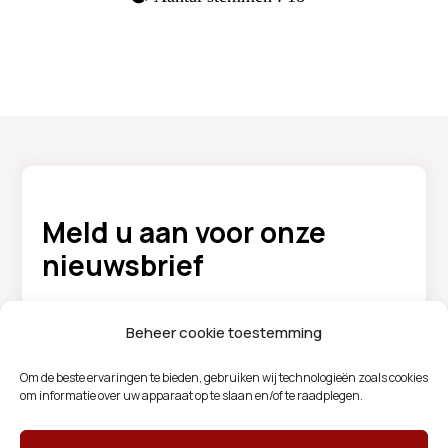
Meld u aan voor onze
nieuwsbrief
Wilt u zich aanmelden voor onze
Beheer cookie toestemming
nieuwsbrief? Wij informeren u
Om de beste ervaringen te bieden, gebruiken wij technologieën zoals cookies
graag over diverse onderwerpen.
om informatie over uw apparaat op te slaan en/of te raadplegen.
Meld u aan via onderstaande knop.