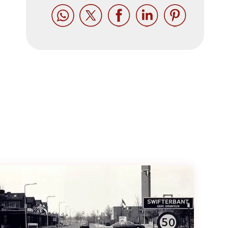




