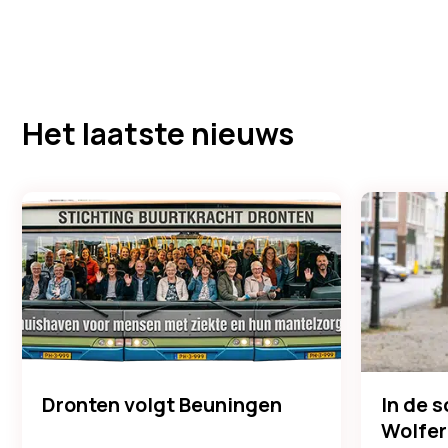
Het laatste nieuws
Dronten volgt Beuningen
In de 
Wolfer