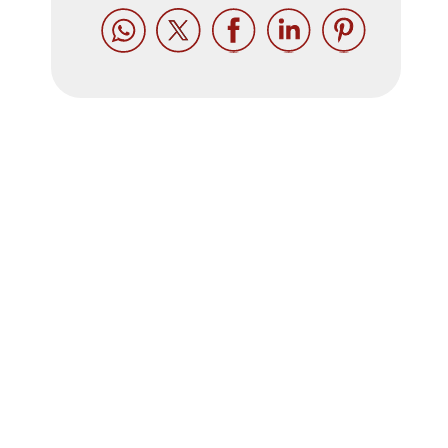




